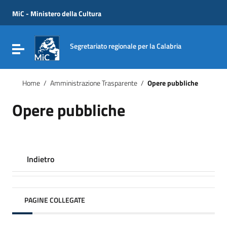
Vai ai contenuti
Vai al menu di navigazione
MiC - Ministero della Cultura
Vai al footer
Segretariato regionale per la Calabria
Attiva / disattiva la navigazione
Home
/
Amministrazione Trasparente
/
Opere pubbliche
Opere pubbliche
Indietro
PAGINE COLLEGATE